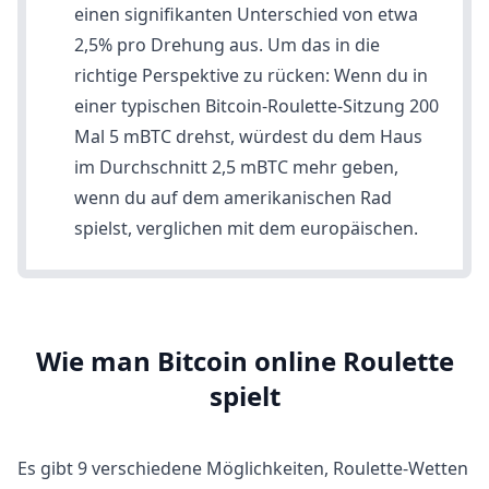
einen signifikanten Unterschied von etwa
2,5% pro Drehung aus. Um das in die
richtige Perspektive zu rücken: Wenn du in
einer typischen Bitcoin-Roulette-Sitzung 200
Mal 5 mBTC drehst, würdest du dem Haus
im Durchschnitt 2,5 mBTC mehr geben,
wenn du auf dem amerikanischen Rad
spielst, verglichen mit dem europäischen.
Wie man Bitcoin online Roulette
spielt
Es gibt 9 verschiedene Möglichkeiten, Roulette-Wetten