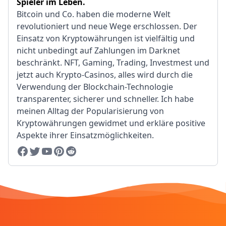
Spieler im Leben.
Bitcoin und Co. haben die moderne Welt
revolutioniert und neue Wege erschlossen. Der
Einsatz von Kryptowährungen ist vielfältig und
nicht unbedingt auf Zahlungen im Darknet
beschränkt. NFT, Gaming, Trading, Investmest und
jetzt auch Krypto-Casinos, alles wird durch die
Verwendung der Blockchain-Technologie
transparenter, sicherer und schneller. Ich habe
meinen Alltag der Popularisierung von
Kryptowährungen gewidmet und erkläre positive
Aspekte ihrer Einsatzmöglichkeiten.