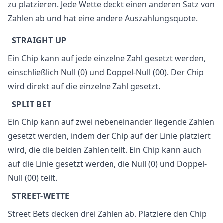
zu platzieren. Jede Wette deckt einen anderen Satz von
Zahlen ab und hat eine andere Auszahlungsquote.
STRAIGHT UP
Ein Chip kann auf jede einzelne Zahl gesetzt werden,
einschließlich Null (0) und Doppel-Null (00). Der Chip
wird direkt auf die einzelne Zahl gesetzt.
SPLIT BET
Ein Chip kann auf zwei nebeneinander liegende Zahlen
gesetzt werden, indem der Chip auf der Linie platziert
wird, die die beiden Zahlen teilt. Ein Chip kann auch
auf die Linie gesetzt werden, die Null (0) und Doppel-
Null (00) teilt.
STREET-WETTE
Street Bets decken drei Zahlen ab. Platziere den Chip