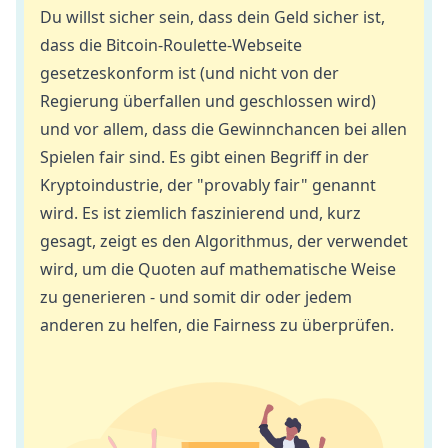
Du willst sicher sein, dass dein Geld sicher ist,
dass die Bitcoin-Roulette-Webseite
gesetzeskonform ist (und nicht von der
Regierung überfallen und geschlossen wird)
und vor allem, dass die Gewinnchancen bei allen
Spielen fair sind. Es gibt einen Begriff in der
Kryptoindustrie, der "provably fair" genannt
wird. Es ist ziemlich faszinierend und, kurz
gesagt, zeigt es den Algorithmus, der verwendet
wird, um die Quoten auf mathematische Weise
zu generieren - und somit dir oder jedem
anderen zu helfen, die Fairness zu überprüfen.