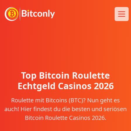
Bitconly
Ope
Top Bitcoin Roulette
Echtgeld Casinos 2026
Roulette mit Bitcoins (BTC)? Nun geht es
auch! Hier findest du die besten und seriösen
Bitcoin Roulette Casinos 2026.