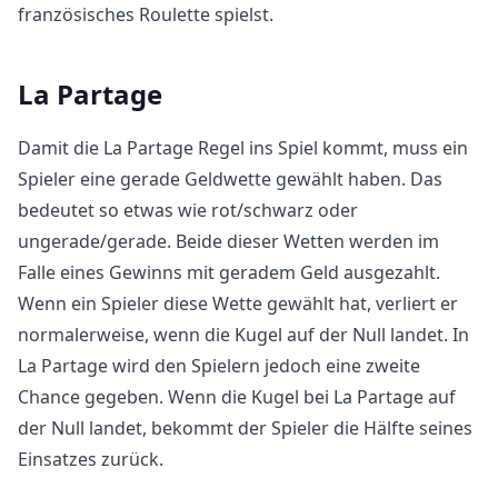
französisches Roulette spielst.
La Partage
Damit die La Partage Regel ins Spiel kommt, muss ein
Spieler eine gerade Geldwette gewählt haben. Das
bedeutet so etwas wie rot/schwarz oder
ungerade/gerade. Beide dieser Wetten werden im
Falle eines Gewinns mit geradem Geld ausgezahlt.
Wenn ein Spieler diese Wette gewählt hat, verliert er
normalerweise, wenn die Kugel auf der Null landet. In
La Partage wird den Spielern jedoch eine zweite
Chance gegeben. Wenn die Kugel bei La Partage auf
der Null landet, bekommt der Spieler die Hälfte seines
Einsatzes zurück.