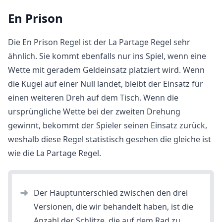
En Prison
Die En Prison Regel ist der La Partage Regel sehr
ähnlich. Sie kommt ebenfalls nur ins Spiel, wenn eine
Wette mit geradem Geldeinsatz platziert wird. Wenn
die Kugel auf einer Null landet, bleibt der Einsatz für
einen weiteren Dreh auf dem Tisch. Wenn die
ursprüngliche Wette bei der zweiten Drehung
gewinnt, bekommt der Spieler seinen Einsatz zurück,
weshalb diese Regel statistisch gesehen die gleiche ist
wie die La Partage Regel.
Der Hauptunterschied zwischen den drei
Versionen, die wir behandelt haben, ist die
Anzahl der Schlitze, die auf dem Rad zu