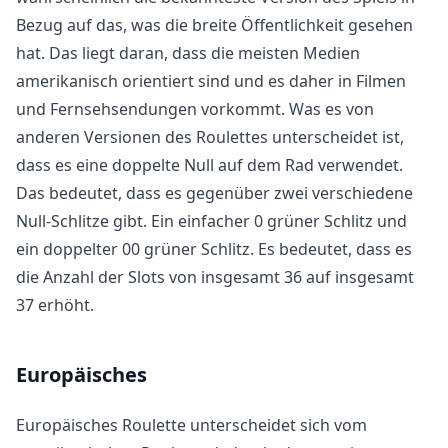
Bezug auf das, was die breite Öffentlichkeit gesehen
hat. Das liegt daran, dass die meisten Medien
amerikanisch orientiert sind und es daher in Filmen
und Fernsehsendungen vorkommt. Was es von
anderen Versionen des Roulettes unterscheidet ist,
dass es eine doppelte Null auf dem Rad verwendet.
Das bedeutet, dass es gegenüber zwei verschiedene
Null-Schlitze gibt. Ein einfacher 0 grüner Schlitz und
ein doppelter 00 grüner Schlitz. Es bedeutet, dass es
die Anzahl der Slots von insgesamt 36 auf insgesamt
37 erhöht.
Europäisches
Europäisches Roulette unterscheidet sich vom