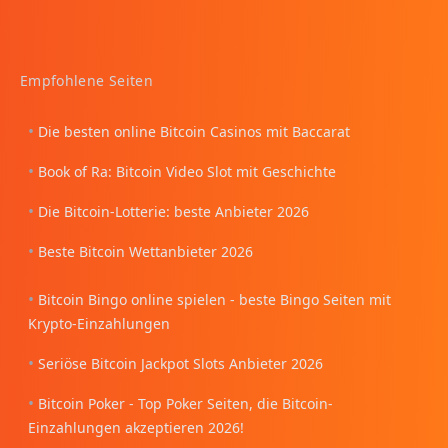
Empfohlene Seiten
•
Die besten online Bitcoin Casinos mit Baccarat
•
Book of Ra: Bitcoin Video Slot mit Geschichte
•
Die Bitcoin-Lotterie: beste Anbieter 2026
•
Beste Bitcoin Wettanbieter 2026
•
Bitcoin Bingo online spielen - beste Bingo Seiten mit
Krypto-Einzahlungen
•
Seriöse Bitcoin Jackpot Slots Anbieter 2026
•
Bitcoin Poker - Top Poker Seiten, die Bitcoin-
Einzahlungen akzeptieren 2026!