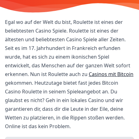
Egal wo auf der Welt du bist, Roulette ist eines der
beliebtesten Casino Spiele. Roulette ist eines der
ältesten und beliebtesten Casino Spiele aller Zeiten.
Seit es im 17. Jahrhundert in Frankreich erfunden
wurde, hat es sich zu einem ikonischen Spiel
entwickelt, das Menschen auf der ganzen Welt sofort
erkennen. Nun ist Roulette auch zu
Casinos mit Bitcoin
gekommen. Heutzutage bietet fast jedes Bitcoin
Casino Roulette in seinem Spieleangebot an. Du
glaubst es nicht? Geh in ein lokales Casino und wir
garantieren dir, dass dir die Leute in der Eile, deine
Wetten zu platzieren, in die Rippen stoßen werden.
Online ist das kein Problem.