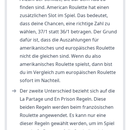
finden sind. American Roulette hat einen
zusätzlichen Slot im Spiel. Das bedeutet,
dass deine Chancen, eine richtige Zahl zu
wählen, 37/1 statt 36/1 betragen. Der Grund
dafür ist, dass die Auszahlungen für
amerikanisches und europäisches Roulette
nicht die gleichen sind. Wenn du also
amerikanisches Roulette spielst, dann bist
du im Vergleich zum europäischen Roulette
sofort im Nachteil.
Der zweite Unterschied bezieht sich auf die
La Partage und En Prison Regeln. Diese
beiden Regeln werden beim französischen
Roulette angewendet. Es kann nur eine
dieser Regeln gewählt werden, um im Spiel