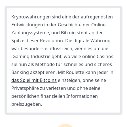
Kryptowährungen sind eine der aufregendsten
Entwicklungen in der Geschichte der Online-
Zahlungssysteme, und Bitcoin steht an der
Spitze dieser Revolution. Die digitale Währung
war besonders einflussreich, wenn es um die
iGaming-Industrie geht, wo viele online Casinos
sie nun als Methode für schnelles und sicheres
Banking akzeptieren. Mit Roulette kann jeder in
das Spiel mit Bitcoins
einsteigen, ohne seine
Privatsphäre zu verletzen und ohne seine
persönlichen finanziellen Informationen
preiszugeben.