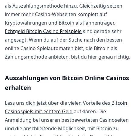
als Auszahlungsmethode hinzu. Gleichzeitig setzen
immer mehr Casino-Webseiten komplett auf
Kryptowährungen und Bitcoin als Fahnenträger.
Echtgeld Bitcoin Casino Freispiele
sind gerade sehr
angesagt. Wenn du auf der Suche nach den besten
online Casino Spielautomaten bist, die Bitcoin als
Zahlungsmethode anbieten, bist du hier genau richtig.
Auszahlungen von Bitcoin Online Casinos
erhalten
Lass uns dich jetzt über die vielen Vorteile des
Bitcoin
Casinospiels mit echtem Geld
aufklären. Die
Anmeldung bei unseren bestbewerteten Casinoseiten
und die anschließende Möglichkeit, mit Bitcoin zu