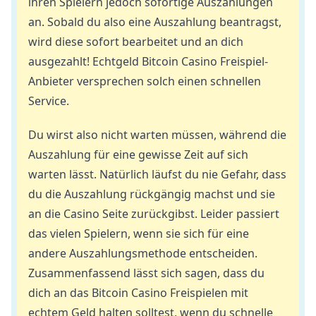
ihren Spielern jedoch sofortige Auszahlungen
an. Sobald du also eine Auszahlung beantragst,
wird diese sofort bearbeitet und an dich
ausgezahlt! Echtgeld Bitcoin Casino Freispiel-
Anbieter versprechen solch einen schnellen
Service.
Du wirst also nicht warten müssen, während die
Auszahlung für eine gewisse Zeit auf sich
warten lässt. Natürlich läufst du nie Gefahr, dass
du die Auszahlung rückgängig machst und sie
an die Casino Seite zurückgibst. Leider passiert
das vielen Spielern, wenn sie sich für eine
andere Auszahlungsmethode entscheiden.
Zusammenfassend lässt sich sagen, dass du
dich an das Bitcoin Casino Freispielen mit
echtem Geld halten solltest, wenn du schnelle