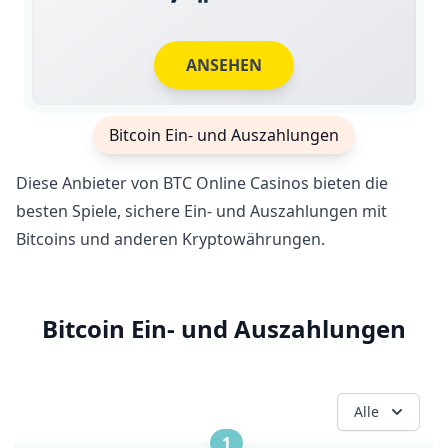
ANSEHEN
Bitcoin Ein- und Auszahlungen
Diese Anbieter von BTC Online Casinos bieten die
besten Spiele, sichere Ein- und Auszahlungen mit
Bitcoins und anderen Kryptowährungen.
Bitcoin Ein- und Auszahlungen
Alle
1