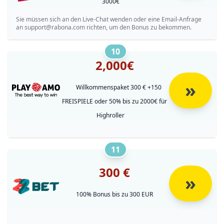
3000€
Sie müssen sich an den Live-Chat wenden oder eine Email-Anfrage
an support@rabona.com richten, um den Bonus zu bekommen.
10
2,000€
Willkommenspaket 300 € +150
FREISPIELE oder 50% bis zu 2000€ für
Highroller
11
300 €
100% Bonus bis zu 300 EUR