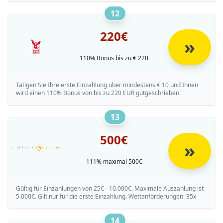
12
220€
110% Bonus bis zu € 220
Tätigen Sie Ihre erste Einzahlung über mindestens € 10 und Ihnen
wird einen 110% Bonus von bis zu 220 EUR gutgeschrieben.
13
500€
111% maximal 500€
Gültig für Einzahlungen von 25€ - 10.000€. Maximale Auszahlung ist
5.000€. Gilt nur für die erste Einzahlung. Wettanforderungen: 35x
14