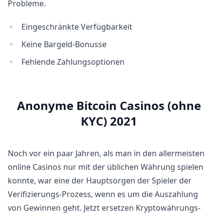
Probleme.
Eingeschränkte Verfügbarkeit
Keine Bargeld-Bonusse
Fehlende Zahlungsoptionen
Anonyme Bitcoin Casinos (ohne
KYC) 2021
Noch vor ein paar Jahren, als man in den allermeisten
online Casinos nur mit der üblichen Währung spielen
konnte, war eine der Hauptsorgen der Spieler der
Verifizierungs-Prozess, wenn es um die Auszahlung
von Gewinnen geht. Jetzt ersetzen Kryptowährungs-