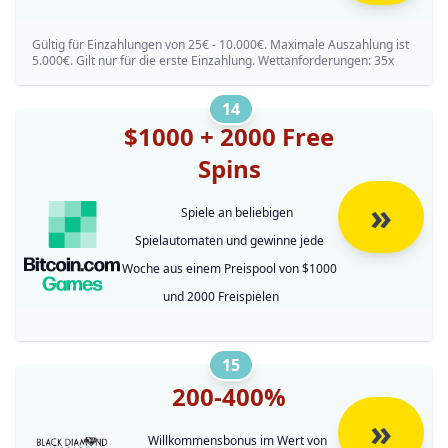
Gültig für Einzahlungen von 25€ - 10.000€. Maximale Auszahlung ist
5.000€. Gilt nur für die erste Einzahlung. Wettanforderungen: 35x
14
$1000 + 2000 Free
Spins
Spiele an beliebigen
Spielautomaten und gewinne jede
Woche aus einem Preispool von $1000
und 2000 Freispielen
15
200-400%
Willkommensbonus im Wert von