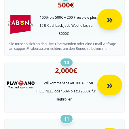
500€
100% bis 500€ + 200 Freispiele plus
15% Cashback jede Woche bis zu
3000€
Sie müssen sich an den Live-Chat wenden oder eine Email-Anfrage
an support@rabona.com richten, um den Bonus zu bekommen.
10
2,000€
Willkommenspaket 300 € +150
FREISPIELE oder 50% bis zu 2000€ für
Highroller
11