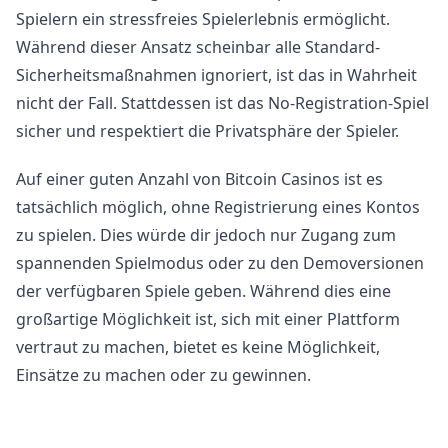
Spielern ein stressfreies Spielerlebnis ermöglicht.
Während dieser Ansatz scheinbar alle Standard-
Sicherheitsmaßnahmen ignoriert, ist das in Wahrheit
nicht der Fall. Stattdessen ist das No-Registration-Spiel
sicher und respektiert die Privatsphäre der Spieler.
Auf einer guten Anzahl von Bitcoin Casinos ist es
tatsächlich möglich, ohne Registrierung eines Kontos
zu spielen. Dies würde dir jedoch nur Zugang zum
spannenden Spielmodus oder zu den Demoversionen
der verfügbaren Spiele geben. Während dies eine
großartige Möglichkeit ist, sich mit einer Plattform
vertraut zu machen, bietet es keine Möglichkeit,
Einsätze zu machen oder zu gewinnen.