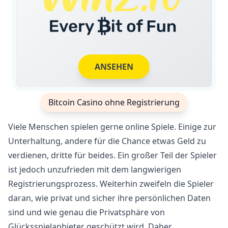
ANSEHEN
Bitcoin Casino ohne Registrierung
Viele Menschen spielen gerne online Spiele. Einige zur
Unterhaltung, andere für die Chance etwas Geld zu
verdienen, dritte für beides. Ein großer Teil der Spieler
ist jedoch unzufrieden mit dem langwierigen
Registrierungsprozess. Weiterhin zweifeln die Spieler
daran, wie privat und sicher ihre persönlichen Daten
sind und wie genau die Privatsphäre von
Glücksspielanbieter geschützt wird. Daher