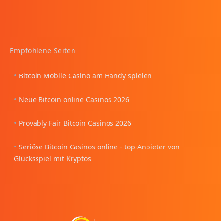
Sie sind weder für die Einziehung von
Einzahlungen oder erfolgreiche Auszahlungen
verantwortlich, noch für die Rechtmäßigkeit
Empfohlene Seiten
eines Spielers aus einem bestimmten Ort, der
ihre Spielautomaten in einem nicht verifizierten
•
Bitcoin Mobile Casino am Handy spielen
Casino spielt. Es ist also sehr wahrscheinlich,
dass du deinen Lieblings-Slot in einem No-
•
Neue Bitcoin online Casinos 2026
Account-Casino finden wirst.
•
Provably Fair Bitcoin Casinos 2026
•
Seriöse Bitcoin Casinos online - top Anbieter von
Glücksspiel mit Kryptos