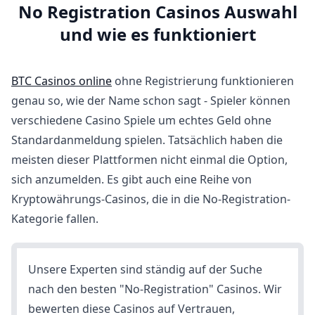
No Registration Casinos Auswahl
und wie es funktioniert
BTC Casinos online
ohne Registrierung funktionieren
genau so, wie der Name schon sagt - Spieler können
verschiedene Casino Spiele um echtes Geld ohne
Standardanmeldung spielen. Tatsächlich haben die
meisten dieser Plattformen nicht einmal die Option,
sich anzumelden. Es gibt auch eine Reihe von
Kryptowährungs-Casinos, die in die No-Registration-
Kategorie fallen.
Unsere Experten sind ständig auf der Suche
nach den besten "No-Registration" Casinos. Wir
bewerten diese Casinos auf Vertrauen,