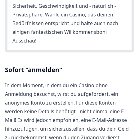
Sicherheit, Geschwindigkeit und - natürlich -
Privatsphäre. Wähle ein Casino, das deinen
Bedürfnissen entspricht und halte auch nach
einigen fantastischen Willkommensboni
Ausschau!
Sofort "anmelden"
In dem Moment, in dem du ein Casino ohne
Anmeldung besuchst, wirst du aufgefordert, ein
anonymes Konto zu erstellen. Für diese Konten
werden keine Details benötigt - nicht einmal eine E-
Mail! Es wird jedoch empfohlen, eine E-Mail-Adresse
hinzuzufügen, um sicherzustellen, dass du dein Geld
zurückbekommst, wenn du den Zugang verlierst.