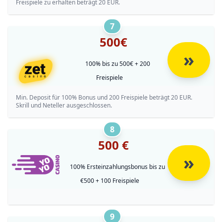
Freispiele zu erhalten beträgt 20 EUR.
7
500€
100% bis zu 500€ + 200
Freispiele
Min. Deposit für 100% Bonus und 200 Freispiele beträgt 20 EUR.
Skrill und Neteller ausgeschlossen.
8
500 €
100% Ersteinzahlungsbonus bis zu
€500 + 100 Freispiele
9