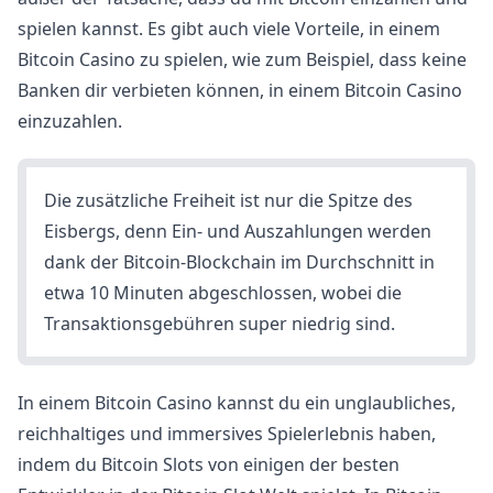
spielen kannst. Es gibt auch viele Vorteile, in einem
Bitcoin Casino zu spielen, wie zum Beispiel, dass keine
Banken dir verbieten können, in einem Bitcoin Casino
einzuzahlen.
Die zusätzliche Freiheit ist nur die Spitze des
Eisbergs, denn Ein- und Auszahlungen werden
dank der Bitcoin-Blockchain im Durchschnitt in
etwa 10 Minuten abgeschlossen, wobei die
Transaktionsgebühren super niedrig sind.
In einem Bitcoin Casino kannst du ein unglaubliches,
reichhaltiges und immersives Spielerlebnis haben,
indem du Bitcoin Slots von einigen der besten