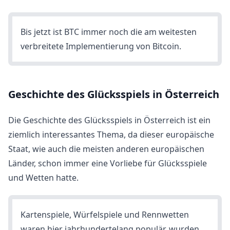
Bis jetzt ist BTC immer noch die am weitesten
verbreitete Implementierung von Bitcoin.
Geschichte des Glücksspiels in Österreich
Die Geschichte des Glücksspiels in Österreich ist ein
ziemlich interessantes Thema, da dieser europäische
Staat, wie auch die meisten anderen europäischen
Länder, schon immer eine Vorliebe für Glücksspiele
und Wetten hatte.
Kartenspiele, Würfelspiele und Rennwetten
waren hier jahrhundertelang populär, wurden