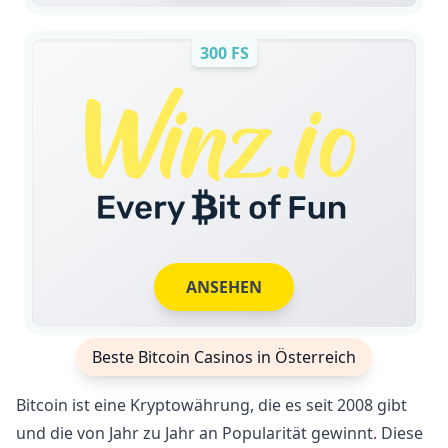
300 FS
ANSEHEN
Beste Bitcoin Casinos in Österreich
Bitcoin ist eine Kryptowährung, die es seit 2008 gibt
und die von Jahr zu Jahr an Popularität gewinnt. Diese