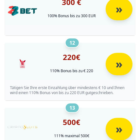
300 €
100% Bonus bis zu 300 EUR
12
220€
110% Bonus bis zu € 220
Tätigen Sie Ihre erste Einzahlung über mindestens € 10 und Ihnen
wird einen 110% Bonus von bis zu 220 EUR gutgeschrieben.
13
500€
111% maximal 500€