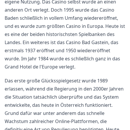
eigene Nutzung. Das Casino selbst wurde an einen
anderen Ort verlegt. Doch 1995 wurde das Casino
Baden schließlich in vollem Umfang wiedereröffnet,
und es wurde zum größten Casino in Europa. Heute ist
es eine der beiden historischsten Spielbanken des
Landes. Ein weiteres ist das Casino Bad Gastein, das
erstmals 1937 eröffnet und 1950 wiedereröffnet
wurde. Im Jahr 1984 wurde es schließlich ganz in das
Grand Hotel de l'Europe verlegt.
Das erste große Glücksspielgesetz wurde 1989
erlassen, während die Regierung in den 2000er Jahren
die Situation tatsächlich überprüfte und das System
entwickelte, das heute in Österreich funktioniert.
Grund dafür war unter anderem das schnelle
Wachstum zahlreicher Online-Plattformen, die
definitiv eine Art von Regulierung benötigten. Heute