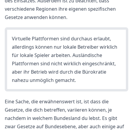
des Einsatzes. Außerdem ist zu beachten, dass
verschiedene Regionen ihre eigenen spezifischen
Gesetze anwenden können.
Virtuelle Plattformen sind durchaus erlaubt,
allerdings können nur lokale Betreiber wirklich
für lokale Spieler arbeiten. Ausländische
Plattformen sind nicht wirklich eingeschränkt,
aber ihr Betrieb wird durch die Bürokratie
nahezu unmöglich gemacht.
Eine Sache, die erwähnenswert ist, ist dass die
Gesetze, die dich betreffen, variieren können, je
nachdem in welchem Bundesland du lebst. Es gibt
zwar Gesetze auf Bundesebene, aber auch einige auf