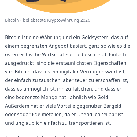
Bitcoin - beliebteste Kryptowährung 2026
Bitcoin ist eine Währung und ein Geldsystem, das auf
einem begrenzten Angebot basiert, ganz so wie es die
österreichische Wirtschaftslehre beschreibt. Einfach
ausgedrückt, sind die erstaunlichsten Eigenschaften
von Bitcoin, dass es ein digitaler Vermögenswert ist,
der einfach zu tauschen, aber teuer zu erschaffen ist,
dass es unmöglich ist, ihn zu fälschen, und dass er
eine begrenzte Menge hat - ähnlich wie Gold.
Außerdem hat er viele Vorteile gegenüber Bargeld
oder sogar Edelmetallen, da er unendlich teilbar ist
und unglaublich einfach zu transportieren ist.