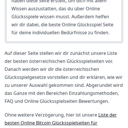
haben diese Seite erstellt, um dich mit allem
Wissen auszustatten, das du über Online
Glücksspiele wissen musst. Außerdem helfen
wir dir dabei, die beste Online Glücksspiel Seite
für deine individuellen Bedürfnisse zu finden.
Auf dieser Seite stellen wir dir zunächst unsere Liste
der besten österreichischen Glücksspielseiten vor.
Danach werden wir dir die österreichischen
Glücksspielgesetze vorstellen und dir erklären, wie wir
zu unserer Auswahl gekommen sind. Abgerundet wird
das Ganze mit den Bereichen Einzahlungsmethoden,
FAQ und Online Glücksspielseiten Bewertungen.
Ohne weitere Verzögerung, hier ist unsere
Liste der
besten Online Bitcoin Glücksspielseiten für