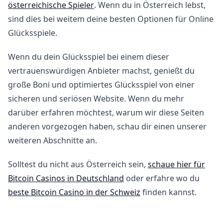
österreichische Spieler
. Wenn du in Österreich lebst,
sind dies bei weitem deine besten Optionen für Online
Glücksspiele.
Wenn du dein Glücksspiel bei einem dieser
vertrauenswürdigen Anbieter machst, genießt du
große Boni und optimiertes Glücksspiel von einer
sicheren und seriösen Website. Wenn du mehr
darüber erfahren möchtest, warum wir diese Seiten
anderen vorgezogen haben, schau dir einen unserer
weiteren Abschnitte an.
Solltest du nicht aus Österreich sein,
schaue hier für
Bitcoin Casinos in Deutschland
oder erfahre wo du
beste Bitcoin Casino in der Schweiz
finden kannst.