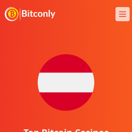
Bitconly
Ope