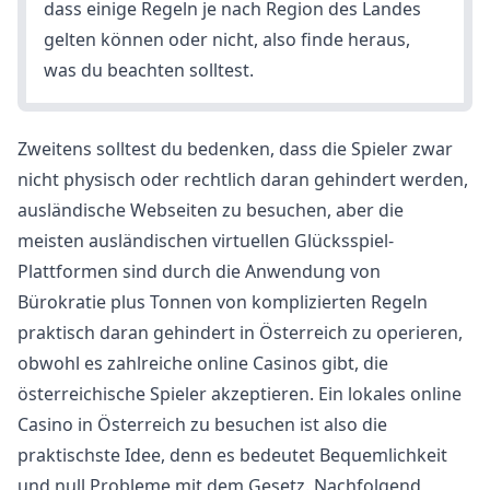
dass einige Regeln je nach Region des Landes
gelten können oder nicht, also finde heraus,
was du beachten solltest.
Zweitens solltest du bedenken, dass die Spieler zwar
nicht physisch oder rechtlich daran gehindert werden,
ausländische Webseiten zu besuchen, aber die
meisten ausländischen virtuellen Glücksspiel-
Plattformen sind durch die Anwendung von
Bürokratie plus Tonnen von komplizierten Regeln
praktisch daran gehindert in Österreich zu operieren,
obwohl es zahlreiche online Casinos gibt, die
österreichische Spieler akzeptieren. Ein lokales online
Casino in Österreich zu besuchen ist also die
praktischste Idee, denn es bedeutet Bequemlichkeit
und null Probleme mit dem Gesetz. Nachfolgend