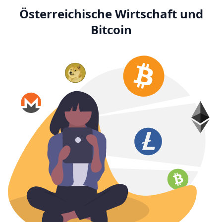
Österreichische Wirtschaft und
Bitcoin