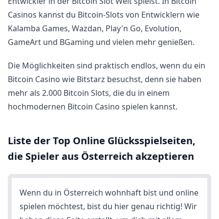
Entwickler in der Bitcoin Slot Welt spielst. In Bitcoin
Casinos kannst du Bitcoin-Slots von Entwicklern wie
Kalamba Games, Wazdan, Play'n Go, Evolution,
GameArt und BGaming und vielen mehr genießen.
Die Möglichkeiten sind praktisch endlos, wenn du ein
Bitcoin Casino wie Bitstarz besuchst, denn sie haben
mehr als 2.000 Bitcoin Slots, die du in einem
hochmodernen Bitcoin Casino spielen kannst.
Liste der Top Online Glücksspielseiten,
die Spieler aus Österreich akzeptieren
Wenn du in Österreich wohnhaft bist und online
spielen möchtest, bist du hier genau richtig! Wir